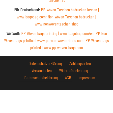
taschen.at
Für Deutschland:
PP Woven Taschen bedrucken lassen |
www.bagobag.com
;
Non Woven Taschen bedrucken |
www.nonwoventaschen.shop
Weltweit:
PP Woven bags printing | www.bagobag.com/en
;
PP Non
Woven bags printing | www.pp-non-woven-bags.com
;
PP Woven bags
printed | www.pp-woven-bags.com
Datenschutzerklärung
Zahlungsarten
Versandarten
Widerrufsbelehrung
Datenschutzbelehrung
AGB
Impressum