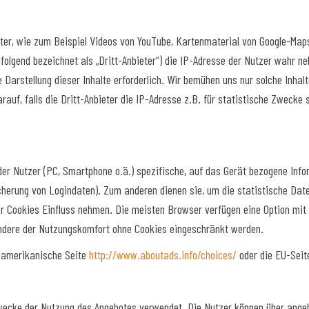
tter, wie zum Beispiel Videos von YouTube, Kartenmaterial von Google-Ma
folgend bezeichnet als „Dritt-Anbieter“) die IP-Adresse der Nutzer wahr ne
Darstellung dieser Inhalte erforderlich. Wir bemühen uns nur solche Inhalt
auf, falls die Dritt-Anbieter die IP-Adresse z.B. für statistische Zwecke 
 der Nutzer (PC, Smartphone o.ä.) spezifische, auf das Gerät bezogene Inf
cherung von Logindaten). Zum anderen dienen sie, um die statistische Da
r Cookies Einfluss nehmen. Die meisten Browser verfügen eine Option mit 
ondere der Nutzungskomfort ohne Cookies eingeschränkt werden.
S-amerikanische Seite
http://www.aboutads.info/choices/
oder die EU-Sei
ecke der Nutzung des Angebotes verwendet. Die Nutzer können über angebo