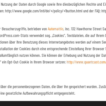
Nutzung der Daten durch Google sowie Ihre diesbezüglichen Rechte und Ei
n: http://www.google.com/intl/de/+/policy/+1button.html und der FAQ: ht
er Besucherzugriffe, betrieben von
Automattic
, Inc. 132 Hawthorne Street S
. WordPress.com-Stats verwendet sog. „Cookies“, Textdateien, die auf Ihre
tionen über Ihre Benutzung dieses Internetangebotes werden auf einem Ser
tallation der Cookies durch eine entsprechende Einstellung Ihrer Browser 
vollumfänglich nutzen können. Sie können der Erhebung und Nutzung der Da
ut“ ein Opt-Out-Cookie in Ihrem Browser setzen:
http://www.quantcast.com
n über die personenbezogenen Daten, die über ihn gespeichert wurden. Zusä
ne gesetzliche Aufbewahrungspflicht entgegensteht.