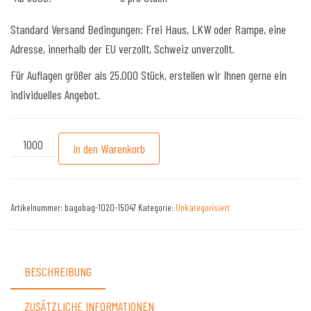
Standard Versand Bedingungen: Frei Haus, LKW oder Rampe, eine
Adresse, innerhalb der EU verzollt, Schweiz unverzollt.
Für Auflagen größer als 25.000 Stück, erstellen wir Ihnen gerne ein
individuelles Angebot.
Modell: Langyarns PP Woven TaschePP Taschen #20 Menge
A
In den Warenkorb
l
t
e
Artikelnummer:
bagobag-1020-15047
Kategorie:
Unkategorisiert
r
n
a
BESCHREIBUNG
t
i
ZUSÄTZLICHE INFORMATIONEN